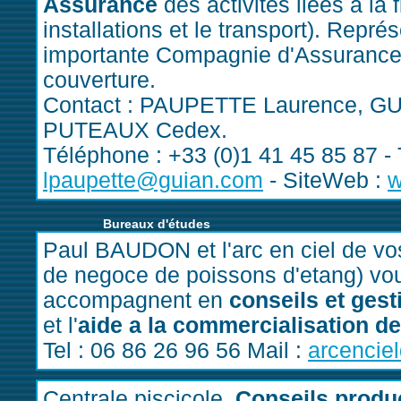
Assurance
des activités liées à la 
installations et le transport). Repré
importante Compagnie d'Assurances
couverture.
Contact : PAUPETTE Laurence, GUI
PUTEAUX Cedex.
Téléphone : +33 (0)1 41 45 85 87 - 
lpaupette@guian.com
- SiteWeb :
w
Bureaux d'études
Paul BAUDON et l'arc en ciel de vo
de negoce de poissons d'etang) vo
accompagnent en
conseils et gest
et l'
aide a la commercialisation d
Tel : 06 86 26 96 56 Mail :
arcencie
Centrale piscicole.
Conseils produc