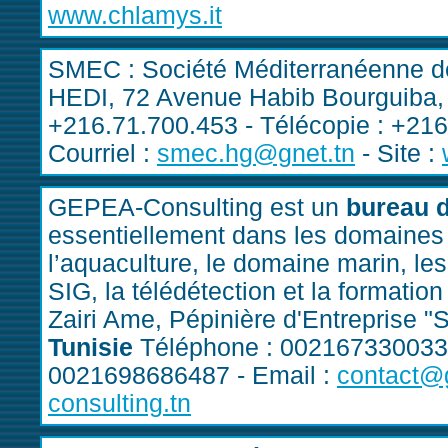
www.chlamys.it
SMEC : Société Méditerranéenne 
HEDI, 72 Avenue Habib Bourguiba
+216.71.700.453 - Télécopie : +216
Courriel :
smec.hg@gnet.tn
- Site :
GEPEA-Consulting est un
bureau d
essentiellement dans les domaines 
l’aquaculture, le domaine marin, l
SIG, la télédétection et la formati
Zairi Ame, Pépinière d'Entreprise 
Tunisie
Téléphone : 0021673300331 
0021698686487 - Email :
contact@g
consulting.tn