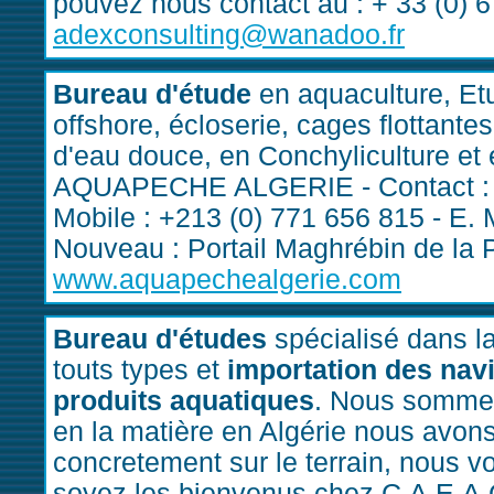
pouvez nous contact au : + 33 (0) 6
adexconsulting@wanadoo.fr
Bureau d'étude
en aquaculture, Etu
offshore, écloserie, cages flottante
d'eau douce, en Conchyliculture et e
AQUAPECHE ALGERIE - Contact : 
Mobile : +213 (0) 771 656 815 - E. 
Nouveau : Portail Maghrébin de la P
www.aquapechealgerie.com
Bureau d'études
spécialisé dans la
touts types et
importation des nav
produits aquatiques
. Nous sommes
en la matière en Algérie nous avo
concretement sur le terrain, nous v
soyez les bienvenus chez C.A.E.A.