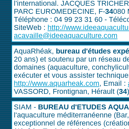
l'international. JACQUES TRICH
PARC EUROMEDECINE, F-
34
080
Téléphone : 04 99 23 31 60 - Téléc
SiteWeb :
http://www.ideeaquacult
acavaille@ideeaquaculture.com
AquaRhéak,
bureau d'études expé
20 ans) et soutenu par un réseau d
domaines (aquaculture, conchylicult
exécuter et vous assister technique
http://www.aquarheak.com
, Email :
VASSORD, Frontignan, Hérault (
34
SIAM -
BUREAU d'ETUDES AQU
l'aquaculture méditerranéenne (Bar
exceptionnel de références (créati