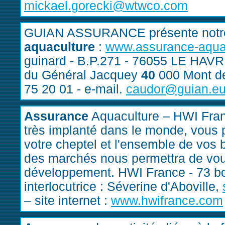
mickael.gorecki@wtwco.com
GUIAN ASSURANCE présente notre 
aquaculture
:
www.assurance-aqua
guinard - B.P.271 - 76055 LE HAVR
du Général Jacquey
40
000 Mont de
75 20 01 - e-mail.
caudor@guian.e
Assurance
Aquaculture – HWI France
très implanté dans le monde, vous 
votre cheptel et l'ensemble de vos
des marchés nous permettra de vo
développement. HWI France - 73 
interlocutrice : Séverine d'Aboville,
– site internet :
www.hwifrance.com