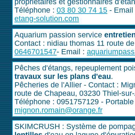
propriétaires et gestionnaires d'éta
Téléphone :
03 80 30 74 15
- Email
etang-solution.com
Aquarium passion service
entretie
Contact : nidiau thomas 11 route de 
0646701547
- Email :
aquariumpass
Pêches d'étangs, repeuplement pois
travaux sur les plans d'eau
.
Pêcheries de l'Allier - Contact : Mig
route de Chapeau, 03230 Thiel-sur-
Téléphone : 0951757129 - Portable 
mignon.romain@orange.fr
SKIMCRUSH : Système de pompage/
lentilles
d'eau en lagune d'épuratio