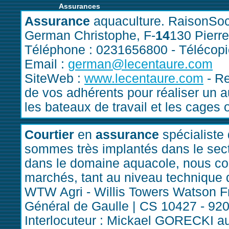
Assurances
Assurance
aquaculture. RaisonSoci
German Christophe, F-
14
130 Pierre
Téléphone : 0231656800 - Télécopi
Email :
german@lecentaure.com
SiteWeb :
www.lecentaure.com
- Re
de vos adhérents pour réaliser un a
les bateaux de travail et les cages 
Courtier
en
assurance
spécialiste 
sommes très implantés dans le sect
dans le domaine aquacole, nous co
marchés, tant au niveau technique q
WTW Agri - Willis Towers Watson F
Général de Gaulle ­| CS 10427 - 9
Interlocuteur : Mickael GORECKI au