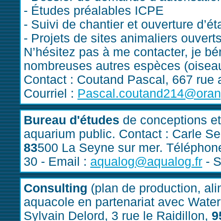
- Études préalables ICPE
- Suivi de chantier et ouverture d’é
- Projets de sites animaliers ouvert
N’hésitez pas à me contacter, je bé
nombreuses autres espèces (oiseau
Contact : Coutand Pascal, 667 rue
Courriel :
Pascal.coutand214@orang
Bureau d'études
de conceptions et
aquarium public. Contact : Carle S
83
500 La Seyne sur mer. Téléphone 
30 - Email :
aqualog@aqualog.fr
- S
Consulting
(plan de production, al
aquacole en partenariat avec Water
Sylvain Delord, 3 rue le Raidillon,
9