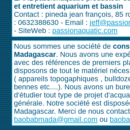
et entretient aquarium et bassin
Contact : pineda jean françois, 85 r
: 0632388630 - Email :
jeff@passio
- SiteWeb :
passionaquatic.com
Nous sommes une société de
cons
Madagascar
. Nous avons une expé
avec des références de premiers pl
disposons de tout le matériel nécess
( appareils topogaphiques , bulldo
bennes etc....). Nous avons un bur
d'étudier tout type de projet d'acqu
générale. Notre société est disposé
Madagascar. Merci de nous contacte
baobabmada@gmail.com
ou
baoba