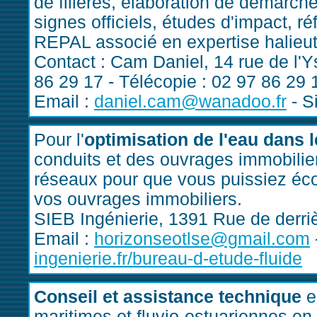
de filières, élaboration de démarche
signes officiels, études d'impact, r
REPAL associé en expertise halie
Contact : Cam Daniel, 14 rue de l'Y
86 29 17 - Télécopie : 02 97 86 29 
Email :
daniel.cam@wanadoo.fr
- S
Pour l'
optimisation de l'eau dans l
conduits et des ouvrages immobilier
réseaux pour que vous puissiez éco
vos ouvrages immobiliers.
SIEB Ingénierie, 1391 Rue de der
Email :
horizonseotlse@gmail.com
ingenierie.fr/bureau-d-etude-fluide
Conseil et assistance technique
e
maritimes et fluvio-estuariennes en