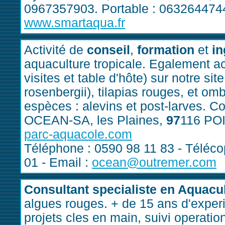
0967357903. Portable : 0632644744
www.smartaqua.fr
Activité de
conseil
,
formation
et
in
aquaculture tropicale. Egalement act
visites et table d'hôte) sur notre sit
rosenbergii), tilapias rouges, et omb
espèces : alevins et post-larves.
OCEAN-SA, les Plaines,
97
116 PO
parc-aquacole.com
Téléphone : 0590 98 11 83 - Télécop
01 - Email :
ocean@outremer.com
Consultant specialiste en Aquacu
algues rouges. + de 15 ans d'expe
projets cles en main, suivi operat