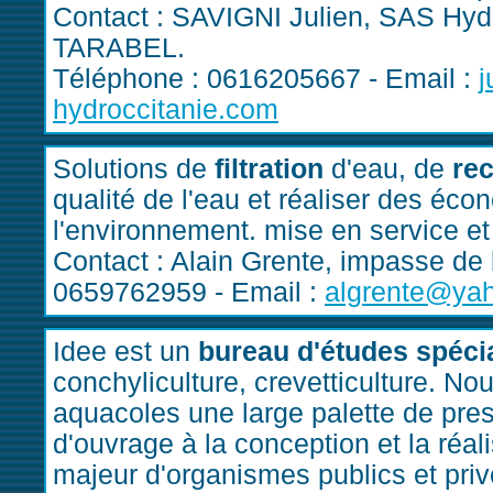
Contact : SAVIGNI Julien, SAS Hydr
TARABEL.
Téléphone : 0616205667 - Email :
j
hydroccitanie.com
Solutions de
filtration
d'eau, de
re
qualité de l'eau et réaliser des éco
l'environnement. mise en service et
Contact : Alain Grente, impasse de
0659762959 - Email :
algrente@yah
Idee est un
bureau d'études spéci
conchyliculture, crevetticulture. No
aquacoles une large palette de prest
d'ouvrage à la conception et la réal
majeur d'organismes publics et privé