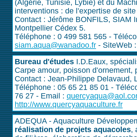
(Algérie, Tunisie, Lybie) et du Mach
interventions : de l'expertise de sit
Contact : Jérôme BONFILS, SIAM In
Montpellier Cédex 5.
Téléphone : 0 499 581 565 - Télécop
siam.aqua@wanadoo.fr
- SiteWeb 
Bureau d'études
I.D.Eaux, spéciali
Carpe amour, poisson d'ornement, 
Contact : Jean-Philippe Delavaud, L
Téléphone : 05 65 21 85 01 - Téléco
76 27 - Email :
quercyaqua@aol.c
http://www.quercyaquaculture.fr
ADEQUA - Aquaculture Développem
réalisation de projets aquacoles
,