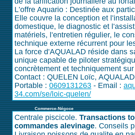
de la tarification journalière au forfa
L'offre Aquario : Destinée aux partic
Elle couvre la conception et l'insta
domestique, le diagnostic et l'assi
matériels, l'entretien régulier, le co
technique externe récurrent pour le
La force d'AQUALAD réside dans sa 
unique capable de piloter stratégiq
concrètement et techniquement sur l
Contact : QUELEN Loïc, AQUALAD, 
Portable :
0609131263
- Email :
aq
34.com/se/loic-quelen/
Commerce-Négoce
Centrale piscicole.
Transactions t
commandes alevinage
. Conseils p
Livraison poissons de qualite en p