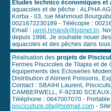
Etudes technico économiques et 
aquacoles et de pêche : ALPHA A
Korba - 03, rue Mahmoud Bourguib
0021672230189 - Télécopie : 0021
Email :
jamil.hmandi@topnet.tn
. No
depuis 1996. Je souhaite nouer des
aquacoles et des pêches dans tous
Réalisation des
projets de Piscicu
Fermes Piscicoles de Tilapia et de C
équipements des Écloseries Modern
Distribution d'Aliment Poissons, Exp
Contact : SBAIHI Laurent, Piscicul
CAMBERWELL, F-92330 SCEAUX
Téléphone : 0647007070 - Portable 
pisciculture.pfa@hotmail.com
- Sit