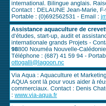
international. Bilingue anglais. R
Contact : DELAUNE Jean-Marie, F-
Portable : (0)692562531 - Email :
j
Assistance aquaculture de crevet
d'études, start-up, audit et assist
internationale grands Projets - Cont
98
800 Nouméa Nouvelle-Calédonie
Téléphone : (687) 41 59 94 - Portabl
ottogalli@lagoon.nc
Via Aqua : Aquaculture et Marketin
AQUA sont là pour vous aider à réuss
commerciaux. Contact : Denis Chat
:
www.via-aqua.fr