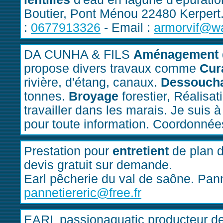
Boutier, Pont Ménou 22480 Kerpert
:
0677913326
- Email :
armorvif@wa
DA CUNHA & FILS
Aménagement
propose divers travaux comme
Cur
rivière, d'étang, canaux.
Dessouch
tonnes.
Broyage
forestier, Réalisat
travailler dans les marais. Je suis 
pour toute information. Coordonnée
Prestation pour
entretient
de plan d
devis gratuit sur demande.
Earl pêcherie du val de saône. Pan
pannetiereric@free.fr
EARL passionaquatic producteur de