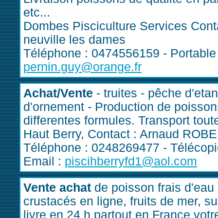
etc...
Dombes Pisciculture Services Conta
neuville les dames
Téléphone : 0474556159 - Portable 
pernin.guy@orange.fr
Achat/Vente
- truites - pêche d'eta
d'ornement - Production de poisson
differentes formules. Transport tou
Haut Berry, Contact : Arnaud ROBER
Téléphone : 0248269477 - Télécopi
Email :
piscihberryfd1@aol.com
Vente achat
de poisson frais d'eau 
crustacés en ligne, fruits de mer, s
livre en 24 h partout en France votr