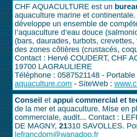
CHF AQUACULTURE est un
bureau
aquaculture marine et continentale
développe un ensemble de compéte
l’aquaculture d’eau douce (salmonicu
(bars, daurades, turbots, crevettes,
des zones côtières (crustacés, coqu
Contact : Hervé COUDERT, CHF AQ
19700 LAGRAULIERE
Téléphone : 0587521148 - Portable
aquaculture.com
- SiteWeb :
www.c
Conseil
et
appui commercial et t
de la mer et aquaculture. Mise en pl
commerciale, audit... Contact :
DE MAGNY,
21
310 SAVOLLES. Port
lefrancdom@wanadoo.fr