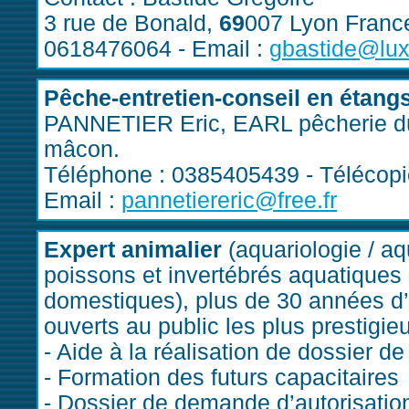
3 rue de Bonald,
69
007 Lyon France
0618476064 - Email :
gbastide@lux
Pêche-entretien-conseil en étang
PANNETIER Eric, EARL pêcherie du 
mâcon.
Téléphone : 0385405439 - Télécopi
Email :
pannetiereric@free.fr
Expert animalier
(aquariologie / aq
poissons et invertébrés aquatiques 
domestiques), plus de 30 années d
ouverts au public les plus prestigie
- Aide à la réalisation de dossier de
- Formation des futurs capacitaires
- Dossier de demande d’autorisatio