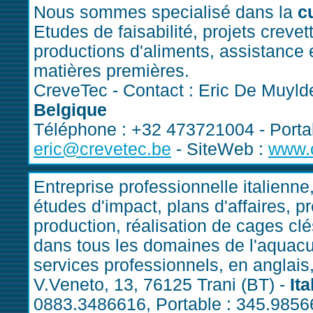
Nous sommes specialisé dans la
c
Etudes de faisabilité, projets crevet
productions d'aliments, assistance e
matières premières.
CreveTec - Contact : Eric De Muyld
Belgique
Téléphone : +32 473721004 - Portab
eric@crevetec.be
- SiteWeb :
www.c
Entreprise professionnelle italienn
études d'impact, plans d'affaires, p
production, réalisation de cages cl
dans tous les domaines de l'aquacul
services professionnels, en anglais,
V.Veneto, 13, 76125 Trani (BT) -
Ita
0883.3486616, Portable : 345.9856