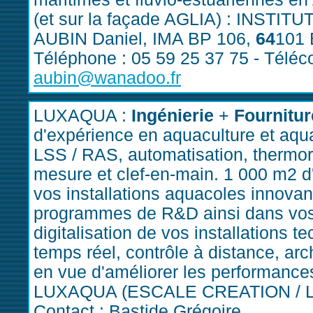
(et sur la façade AGLIA) : INSTI
AUBIN Daniel, IMA BP 106,
64
101
Téléphone : 05 59 25 37 75 - Téléco
aubin@wanadoo.fr
LUXAQUA :
Ingénierie
+
Fournitu
d'expérience en aquaculture et aqua
LSS / RAS, automatisation, thermoré
mesure et clef-en-main. 1 000 m2 d'
vos installations aquacoles innov
programmes de R&D ainsi dans vos 
digitalisation de vos installations t
temps réel, contrôle à distance, a
en vue d'améliorer les performanc
LUXAQUA (ESCALE CREATION / LUX
Contact : Bastide Grégoire