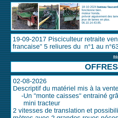
18-10-2024
bateau faucar
fonctionne bien.
moteur honda.
prévoir aiguisement des lam
jeux de lames en plus.
06.10.14.43.85.
19-09-2017 Pisciculteur retraite ven
francaise" 5 reliures du n°1 au n°63
Ré
OFFRES
02-08-2026
Descriptif du matériel mis à la vente
Un "monte caisses" entrainé grâ
mini tracteur
2 vitesses de translation et possib
mètres avec 2 grandes roues néces