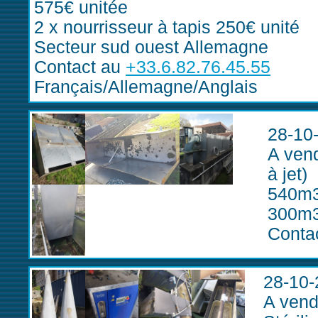
575€ unitée
2 x nourrisseur à tapis 250€ unité
Secteur sud ouest Allemagne
Contact au
+33.6.82.76.45.55
Français/Allemagne/Anglais
28-10
A ven
à jet)
540m3
300m3
Conta
28-10-
A vend