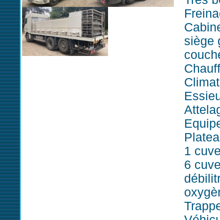
Freina
Cabine
siège 
couche
Chauf
Climat
Essieu
Attela
Equip
Plate
1 cuve
6 cuve
débilit
oxygèn
Trappe
Véhicu