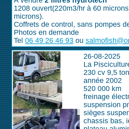
A vendre
2 filtres hydrotech
1208 ouvert(220m3/hr à 60 microns
microns).
Coffrets de control, sans pompes d
Photos en demande
Tel
06 49 26 46 93
ou
salmofish@or
26-08-2025
La Piscicult
230 cv 9,5 to
année 2002
520 000 km
freinage élect
suspension pn
sièges suspen
chassis bas, i
plateau alumi