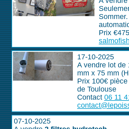
A vendre
Seulemen
Sommer. C
automati
Prix €47
salmofis
17-10-2025
A vendre lot de
mm x 75 mm (H
Prix 100€ pièce
de Toulouse
Contact
06 11 4
contact@lepoiss
07-10-2025