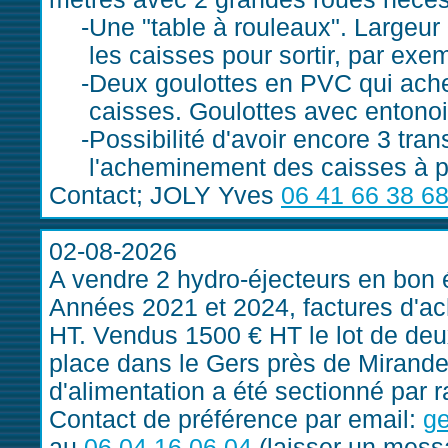
Une "table à rouleaux". Largeur 
les caisses pour sortir, par exem
Deux goulottes en PVC qui ach
caisses. Goulottes avec entonoirs 
Possibilité d'avoir encore 3 tra
l'acheminement des caisses à p
Contact; JOLY Yves
06 41 66 38 6
02-08-2026
A vendre 2 hydro-éjecteurs en bon é
Années 2021 et 2024, factures d'acha
HT. Vendus 1500 € HT le lot de deux
place dans le Gers près de Mirand
d'alimentation a été sectionné par 
Contact de préférence par email:
g
au
06 04 16 06 04
(laisser un mess