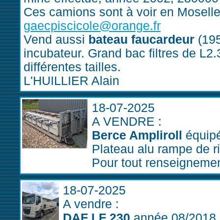
Ces camions sont à voir en Mosell
gaecpiscicole@orange.fr
Vend aussi
bateau faucardeur
(195
incubateur. Grand bac filtres de L2
différentes tailles.
L'HUILLIER Alain
18-07-2025
A VENDRE :
Berce Ampliroll
équipé
Plateau alu rampe de r
Pour tout renseigneme
18-07-2025
A vendre :
DAF LF 230
année 08/2018