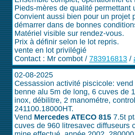
Pieds-mères de qualité permettant 
Convient aussi bien pour un projet 
démarrer dans de bonnes condition
Matériel visible sur rendez-vous.
Prix à définir selon le lot repris.
vente en lot privilégié
Contact : Mr combot /
783916813
/
02-08-2025
Cessassion activité piscicole: ven
benne alu 5m de long, 6 cuves de 1
inox, débilitre, 2 manométre, contr
241100.18000HT.
Vend
Mercedes ATECO 815
7.5t p
cuves de 960 litresavec diffuseurs c
mine effectué, année 2002, 28000