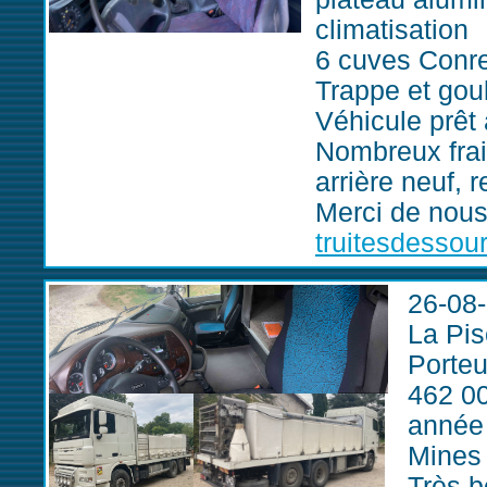
climatisation
6 cuves Conre
Trappe et gou
Véhicule prêt 
Nombreux frai
arrière neuf, 
Merci de nous
truitesdesso
26-08
La Pis
Porteu
462 0
année
Mines
Très b