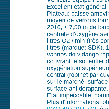
Excellent état général
Plateau: caisse amovibl
moyen de verrous tour
2016, ± 7,50 m de long
centrale d'oxygène sem
litres O2 / min (très 
litres (marque: SDK), 
vannes de vidange rapi
couvrant le sol entier 
oxygénation supérieure
central (robinet par cu
sur le marché, surface
surface antidérapante,
Etat impeccable, com
Plus d'informations, ph
0032 497 302 743
, é-