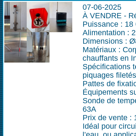
07-06-2025
À VENDRE - Réc
Puissance : 18
Alimentation : 
Dimensions : 
Matériaux : Cor
chauffants en I
Spécifications 
piquages filetés
Pattes de fixati
Équipements su
Sonde de tempér
63A
Prix de vente :
Idéal pour circ
l'eau, ou applic