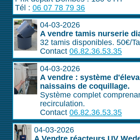
Tél :
06 07 78 79 36
04-03-2026
A vendre tamis nurserie d
32 tamis disponibles. 50€/T
Contact
06.82.36.53.35
04-03-2026
A vendre : système d'éleva
naissains de coquillage.
Système complet comprenant
recirculation.
Contact
06.82.36.53.35
04-03-2026
A Vendre réacteurs UV Wed