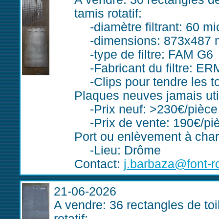
tamis rotatif:
diamètre filtrant: 60 m
dimensions: 873x487 
type de filtre: FAM G6
Fabricant du filtre: ER
Clips pour tendre les t
Plaques neuves jamais uti
Prix neuf: >230€/pièce
Prix de vente: 190€/pi
Port ou enlèvement à char
Lieu: Drôme
Contact:
j.barbaza@font-r
21-06-2026
A vendre: 36 rectangles de toil
rotatif: