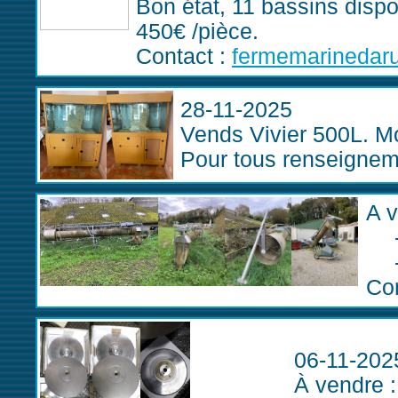
Bon état, 11 bassins dispo
450€ /pièce.
Contact :
fermemarinedar
28-11-2025
Vends Vivier 500L. Mo
Pour tous renseignem
A v
Con
06-11-202
À vendre :