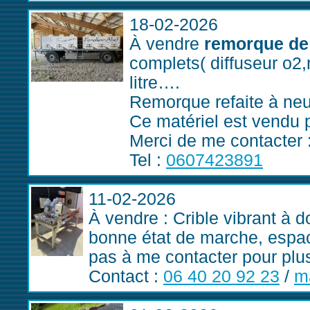
18-02-2026
À vendre
remorque de 
complets( diffuseur o2,
litre….
Remorque refaite à neu
Ce matériel est vendu 
Merci de me contacter 
Tel :
0607423891
11-02-2026
À vendre : Crible vibrant à d
bonne état de marche, espa
pas à me contacter pour plus
Contact :
06 40 20 92 23
/
m