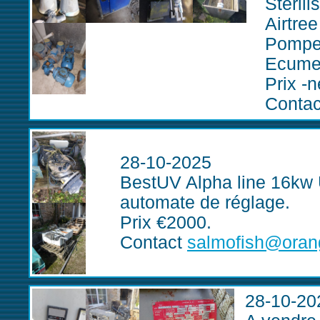
Stérili
Airtre
Pompes
Ecumeu
Prix -
Conta
28-10-2025
BestUV Alpha line 16kw 
automate de réglage.
Prix €2000.
Contact
salmofish@orang
28-10-20