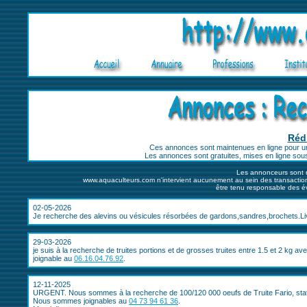
Réd
Ces annonces sont maintenues en ligne pour u
Les annonces sont gratuites, mises en ligne sous
Les annonceurs sont 
www.aquaculteurs.com n'intervient aucunement au sein des transactio
être tenu responsable des év
02-05-2026
Je recherche des alevins ou vésicules résorbées de gardons,sandres,brochets.Liv
29-03-2026
je suis à la recherche de truites portions et de grosses truites entre 1.5 et 2 kg av
joignable au
06.16.04.76.92
.
12-11-2025
URGENT. Nous sommes à la recherche de 100/120 000 oeufs de Truite Fario, stat
Nous sommes joignables au
04 73 94 61 36
.