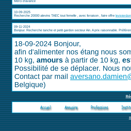
Merci d'avance
10-09-2025
Recherche 20000 alevins TAEC tout femelle , avec livraison , faire offre
levivierd
09-11-2024
Bonjour. Recherche tanche et petit gardon secteur Ain. A prix raisonnable. Préfé
18-09-2024 Bonjour,
afin d'alimenter nos étang nous s
10 kg,
amours
à partir de 10 kg,
es
Possibilité de se déplacer. Nous nou
Contact par mail
aversano.damien
Belgique)
Ré
R